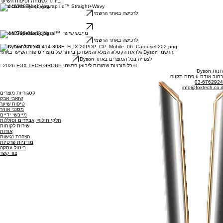
טיפוח שיער Dyson
ברוכים הבאים לקטלוג מוצרי טיפוח השיער של דייסון. כאן תוכלו להתרשם מהטכנולוגיות המתקדמות
ביותר לשמירה וטיפוח השיער
מעצב שיער Dyson Airwrap i.d™ Straight+Wavy
לרכישה באתר הרשמי
Dyson Airstrait straightener™ מחליק השיער
לרכישה באתר הרשמי
Dyson Supersonic Nural™ מייבש שיער
לרכישה באתר הרשמי
?רוצים לראות עוד
גלו את הקטלוג המלא והמעודכן ביותר של מוצרי טיפוח השיער באתר Dyson הרשמי.
לצפייה בכל המוצרים באתר Dyson
כל הזכויות שמורות ליבואן הרשמי ©
FOX TECH GROUP
. 2026
חנות Dyson
רחוב אודם 6 פתח תקווה
03-6762924
info@foxtech.co.il
קטגוריות מוצרים
שואבי אבק
טיפוח שיער
מסנני אוויר
מייבשי ידיים
חלקי חילוף ,אביזרים וסוללות
שירות לקוחות
אודות
הצהרת נגישות
מדיניות פרטיות
ביטול עסקה
צור קשר