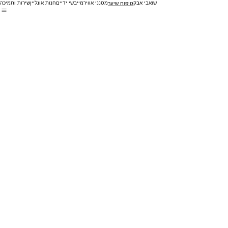
שואבי אבק
מסנני אוויר
מייבשי ידיים
חנות אונליין
שירות ותמיכה
טיפוח שיער