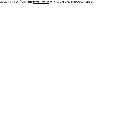
שואבי אבק
טיפוח שיער
מסנני אוויר
חנות אונליין
שירות ותמיכה
מייבשי ידיים