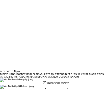
מייבשי ידיים Dyson
ברוכים הבאים לקטלוג מייבשי הידיים המתקדם של דייסון. בעמוד זה תוכלו להתרשם ממגוון הדגמים
המובילים, המשלבים טכנולוגיה עילית עם היגיינה מקסימלית וחיסכון באנרגיה
Dyson Airblade V
לרכישה באתר הרשמי
Dyson Airblade 9kJ
לרכישה באתר הרשמי
Dyson Airblade Wash+Dry
לרכישה באתר הרשמי
?רוצים לראות עוד
לצפייה בכל המוצרים באתר Dyson
כל הזכויות שמורות ליבואן הרשמי ©
FOX TECH GROUP
. 2026