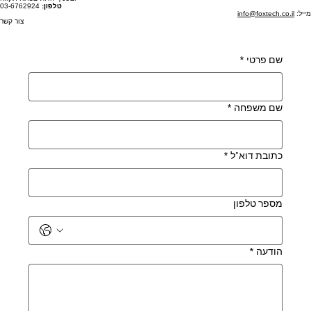
אנחנו כאן לכל שאלה. ניתן ליצור איתנו קשר בטלפון, בוואטסאפ או במייל, או פשוט להגיע לבקר אותנו
בסניף הדגל בפתח תקווה.
טלפון:
03-6762924
מייל:
info@foxtech.co.il
צור קשר
שם פרטי
*
שם משפחה
*
כתובת דוא"ל
*
מספר טלפון
הודעה
*