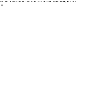
שואבי אבק
טיפוח שיער
מסנני אוויר
מייבשי ידיים
חנות אונליין
שירות ותמיכה